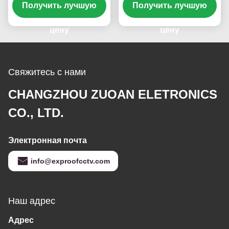
Получить лучшую
теплостойкая,
Получить лучшую
охлаждения
расквартировывая
теплостойкая,
для энергетической
цену
расквартировывая
цену
промышленности
для энергетической
промышленности
Свяжитесь с нами
CHANGZHOU ZUOAN ELETRONICS
CO., LTD.
Электронная почта
info@exproofcctv.com
Наш адрес
Адрес