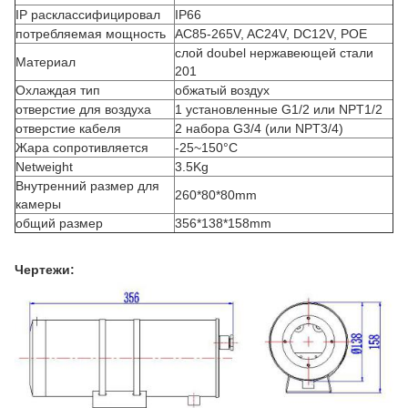
IP расклассифицировал
IP66
потребляемая мощность
AC85-265V, AC24V, DC12V, POE
слой doubel нержавеющей стали
Материал
201
Охлаждая тип
обжатый воздух
отверстие для воздуха
1 установленные G1/2 или NPT1/2
отверстие кабеля
2 набора G3/4 (или NPT3/4)
Жара сопротивляется
-25~150°C
Netweight
3.5Kg
Внутренний размер для
260*80*80mm
камеры
общий размер
356*138*158mm
Чертежи: