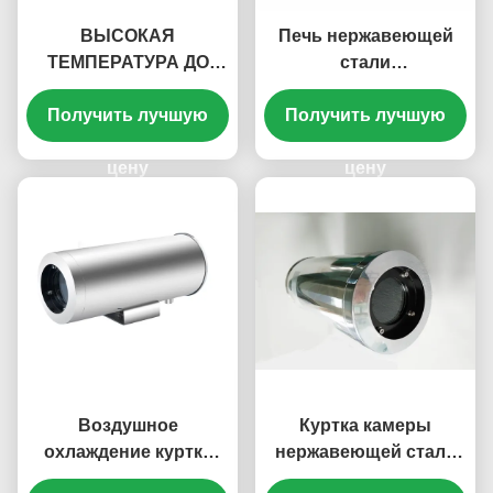
ВЫСОКАЯ
Печь нержавеющей
ТЕМПЕРАТУРА ДО
стали
ОБЪЕКТИВОВ
высокотемпературная
Получить лучшую
PINHOLE 1000°C
приложила камеру 150
Получить лучшую
°C теплостойкую
цену
цену
Воздушное
Куртка камеры
охлаждение куртка
нержавеющей стали
камеры 150 градусов
воздушного