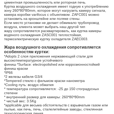
цементная промышленность или роторная печь.
Куртка воздушного охлаждения имеет годную к употреблению
зону 260*80*80mm, которое могут нагрузить камеру сигнала,
камера коробки varifocus с объективом. ZAFC001 можно
установить на кронштейне или поляке стены.
Если место установки не делает обжимало трубопровод
воздуха, клиента может выбрать наш другой тип
жару сопротивляется расквартировать, как куртка камеры
водяного охлаждения ZASC001 теплостойкая,
термоэлектрическую куртку охладителя ZAEC003.
Жара воздушного охлаждения сопротивляется
особенностям куртки:
*Adopts 2 слоя приложения нержавеющей стали для
высокотемпературное устойчивого
финиш *Surface: electropolished или коррозионностойкий
финиш краски
*IP66
*2 железы кабеля G3/4
*Tempered стекло с фильмом краски нанометра
*Cooling путь: воздух обжатия
* температура сопротивляется: -25 до 150 стоградусных
степени
* внутренний размер для камеры: 260*80*80mm
* чистый вес: 3.5Kg
*applicable для весьма обстоятельств с взрывчатым газом или
пылью, как печь, печь, сталелитейные заводы, стеклянная
технологическая линия.