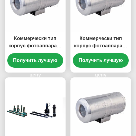
Коммерчески тип
Коммерчески тип
корпус фотоаппарата
корпус фотоаппарата
водяного охлаждения
воздушного
Получить лучшую
теплостойкий для
Получить лучшую
охлаждения
печи
теплостойкий для
цену
фабрики
цену
сталелитейных
заводов