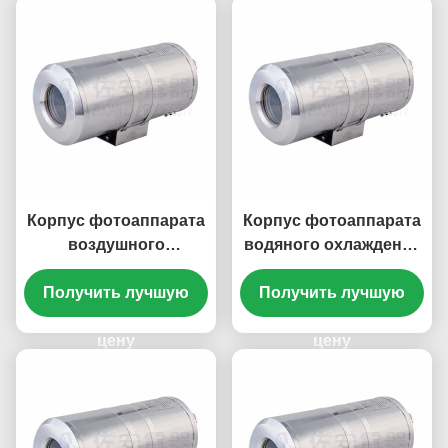
Корпус фотоаппарата
Корпус фотоаппарата
воздушного
водяного охлаждения
охлаждения
взрывозащищенный
взрывозащищенный
Получить лучшую
Получить лучшую
теплостойкий для
теплостойкий для
сталелитейных
печи
цену
заводов
цену