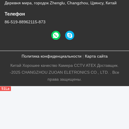
Деревня мира, городок Zhenglu, Changzhou, Цзянсу, Китай
Телефон
86-519-88962115-873
Политика конфиденциальности
|
Карта сайта
Китай Хорошее качество Камера CCTV ATEX Доставщик.
-2025 CHANGZHOU ZUOAN ELETRONICS CO., LTD. . Все
права защищены.
51La