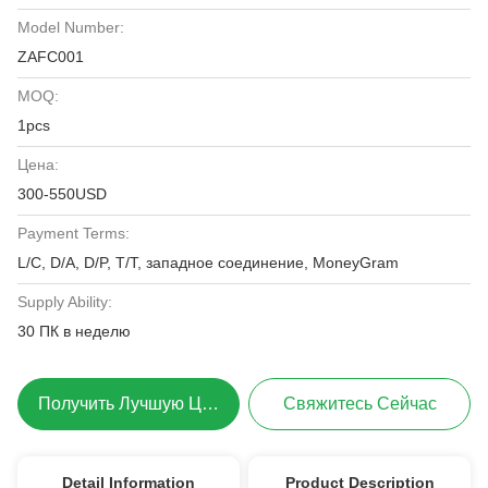
Model Number:
ZAFC001
MOQ:
1pcs
Цена:
300-550USD
Payment Terms:
L/C, D/A, D/P, T/T, западное соединение, MoneyGram
Supply Ability:
30 ПК в неделю
Получить Лучшую Цену
Свяжитесь Сейчас
Detail Information
Product Description