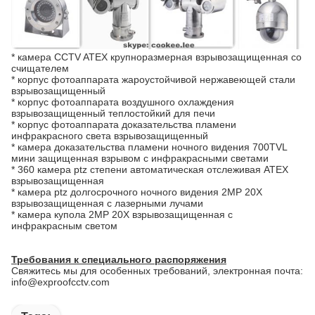
*
камера CCTV ATEX крупноразмерная взрывозащищенная со
счищателем
*
корпус фотоаппарата жароустойчивой нержавеющей стали
взрывозащищенный
*
корпус фотоаппарата воздушного охлаждения
взрывозащищенный теплостойкий для печи
*
корпус фотоаппарата доказательства пламени
инфракрасного света взрывозащищенный
*
камера доказательства пламени ночного видения 700TVL
мини защищенная взрывом с инфракрасными светами
*
360 камера ptz степени автоматическая отслеживая ATEX
взрывозащищенная
*
камера ptz долгосрочного ночного видения 2MP 20X
взрывозащищенная с лазерными лучами
*
камера купола 2MP 20X взрывозащищенная с
инфракрасным светом
Требования к специального распоряжения
Свяжитесь мы для особенных требований, электронная почта:
info@exproofcctv.com