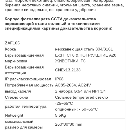
газа, морской пехотинец, offshore/береговая платформа
бурения нефтяных скважин, угольная шахта, хранение зерна,
хранение винодельни, ect хранения удобрения.
Корпус фотоаппарата CCTV доказательства
нержавеющей стали соленый с техническими
спецификациями картины доказательства корозии:
ZAF105
Корка
нержавеющая сталь 304/316L
Взрывозащищенная
Exd II CT6 & ПОГРУЖЕНИЕ A20,
маркировка
ЖИВОТИКИ, T6
Взрывозащищенная
CNEx13.2138
аттестация
IP расклассифицировал
IP68
Потребляемая мощность
AC85-265V, AC24V
выход кабеля
2 набора G3/4 или NPT3/4
Стекло окна
Сильное temperared стекло
-25~65°C
работая температура
опционный: - 50~65°C
Netweight
5.5Kg
максимальный
260*80*80 mm
размер для камеры