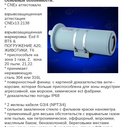
Основные особенности:
* CNEx аттестовало
*
взрывозащищенная
аттестация:
CNEx13.2138
*
взрывозащищенная
маркировка: Exd II
BT6 &
ПОГРУЖЕНИЕ A20,
ЖИВОТИКИ, T6
* приспособьте на
зона 1 газа, 2; зона
20 пыли, 21,22.
* принимает
нержавеющую
сталь 304 или 316L
* поверхностный финиш: с картиной доказательства анти--
корозии, которая больше приспособлена для зоны индустрии
агрессивной, как морское, химическое ect фабрики.
* доказательство погоды IP68
* 2 железы кабеля G3/4 (NPT3/4)
* сильное закаленное стекло с фильмом краски нанометра
* применимый для весьма обстоятельств с взрывчатым газом
или пылью, как петрохимическое, оффшорный, морскими,
масляным баком, бензоколонкой, береговыми местами.