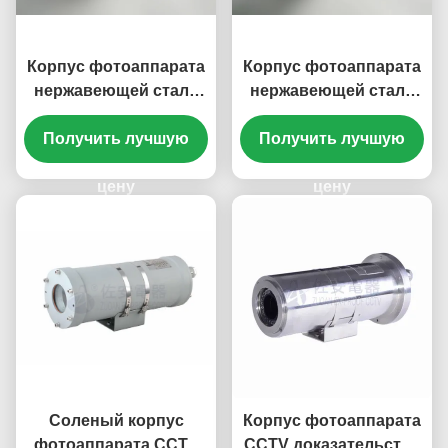
Корпус фотоаппарата
Корпус фотоаппарата
нержавеющей стали
нержавеющей стали
ZAS702A на открытом
ZAS702B для камер
воздухе с кожухом
Получить лучшую
Получить лучшую
слежения
Солнца
цену
цену
Соленый корпус
Корпус фотоаппарата
фотоаппарата CCTV
CCTV доказательства