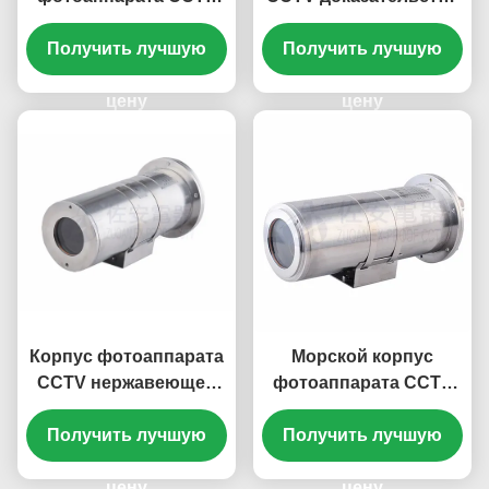
нержавеющей стали
нержавеющей стали
IP68 доказательства
Получить лучшую
соленый с картиной
Получить лучшую
корозии
доказательства
доказательства
цену
корозии
цену
Корпус фотоаппарата
Морской корпус
CCTV нержавеющей
фотоаппарата CCTV
стали 316L
нержавеющей стали
Получить лучшую
доказательства
316L доказательства
Получить лучшую
небольшого морского
корозии
пехотинца размера
цену
цену