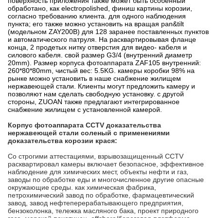
поверхность приложения также может быть особенный
обработано, как electropolished, финиш картины корозии,
согласно требованию клиента. для одного наблюдения
пункта; его также можно установить на вращая pan&tilt
(модельном ZAY200B) для 128 заранее поставленных пунктов
и автоматического патруля. На расквартировывая фланце
конца, 2 продетых нитку отверстия для видео- кабеля и
силового кабеля. свой размер G3/4 (внутренний диаметр
20mm). Размер корпуса фотоаппарата ZAF105 внутренний:
260*80*80mm, чистый вес: 5.5KG. камеры коробки 98% на
рынке можно установить в наше снабжение жилищем
нержавеющей стали. Клиенты могут предложить камеру и
позволяют нам сделать свободную установку. с другой
стороны, ZUOAN также предлагают интегрированное
снабжение жилищем с установленной камерой.
Корпус фотоаппарата CCTV доказательства
нержавеющей стали соленый с
применениями
доказательства корозии крася
:
Со строгими аттестациями, взрывозащищенный CCTV
расквартировал камеры включает безопасное, эффективное
наблюдение для химических мест, объекты нефти и газ,
заводы по обработке еды и многочисленное другие опасные
окружающие среды. как химическая фабрика,
петрохимический завод по обработке, фармацевтический
завод, завод нефтеперерабатывающего предприятия,
бензоколонка, тележка масляного бака, проект природного