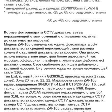
* установка: установленный на потолке, стена с &tilt лотка,
ставит в скобки.
* внутренний размер для камеры: 260*80*80mm (LxWxH)
* температура деятельности: -25 до 65 стоградусных степени
-50 до +65 стоградусных степени
Корпус фотоаппарата CCTV доказательства
нержавеющей стали соленый с
описанием
картины
доказательства корозии
:
Модель ZAF105 отличена как корпус фотоаппарата cctv
доказательства средней нержавеющей стали размера
соленый с картиной доказательства корозии. Она широко
использована в зоне индустрии более агрессивной, как
морская, оффшорная платформа, химическая фабрика, ect
доставки океана. Свое снабжение жилищем добавлено с
картиной -корозии. Внутренняя корка материал нержавеющей
стали 316L.
Тип Exd, который линии к GB3836.2, пригонка на зона 1 газа,
zone2. Зона 20 пыли, 21, 22. Маркировка серии ZAF105
взрывозащищенная ЖИВОТИКИ Exd II CT6/DIP A20, T6. свой
тариф предохранения от пыли достигает к IP68. Корпус
фотоаппарата ZUOAN принимает нержавеющую сталь 304
или 316L материал, которая также назвали как камера CCTV
доказательства корозии, камера CCTV доказательства пыли,
камера CCTV доказательства погоды, камера CCTV
доказательства пламени. ZAF105 расквартировывая