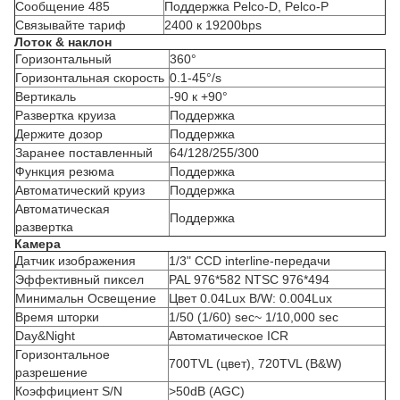
Сообщение 485
Поддержка Pelco-D, Pelco-P
Связывайте тариф
2400 к 19200bps
Лоток & наклон
Горизонтальный
360°
Горизонтальная скорость
0.1-45°/s
Вертикаль
-90 к +90°
Развертка круиза
Поддержка
Держите дозор
Поддержка
Заранее поставленный
64/128/255/300
Функция резюма
Поддержка
Автоматический круиз
Поддержка
Автоматическая
Поддержка
развертка
Камера
Датчик изображения
1/3" CCD interline-передачи
Эффективный пиксел
PAL 976*582 NTSC 976*494
Минимальн Освещение
Цвет 0.04Lux B/W: 0.004Lux
Время шторки
1/50 (1/60) sec~ 1/10,000 sec
Day&Night
Автоматическое ICR
Горизонтальное
700TVL (цвет), 720TVL (B&W)
разрешение
Коэффициент S/N
>50dB (AGC)