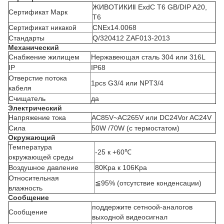
ЖИВОТИКИⅡ ExdC T6 GB/DIP A20,
Сертификат Марк
T6
Сертификат никакой
CNEx14.0068
Стандарты
Q/320412 ZAF013-2013
Механический
Снабжение жилищем
Нержавеющая сталь 304 или 316L
IP
IP68
Отверстие потока
1pcs G3/4 или NPT3/4
кабеля
Счищатель
да
Электрический
Напряжение тока
AC85V~AC265V или DC24Vor AC24V
Сила
50W /70W (с термостатом)
Окружающий
Температура
-25 к +60℃
окружающей среды
Воздушное давление
80Kpa к 106Kpa
Относительная
≦95% (отсутствие конденсации)
влажность
Сообщение
поддержите сетноой-аналогов
Сообщение
выходной видеосигнал