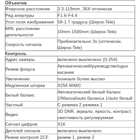
Объектив
Фокусное расстояние
3.3-119mm, 36X оптически
Ряд апертуры
F1.6-F4.4
Угол поля изображения
58-1.7 градуса (Широк-Tele)
MIN. расстояние
10mm-1500mm (Широк-Tele)
деятельности
Приблизительно 3s (оптически,
Скорость сигнала
Широк-Tele)
Контроль
Адрес камеры
включено-выключено (0-254)
Автоматический/руководство/одно
Режим фокуса
касание
Увеличение
понизьте более высоко
Медленная шторка
X256 МАКС
Автоматический белый баланс
Белый баланс
2/Manual/auto баланса 1/auto белый
Частный
С режима 2 режима 1
3D DNR, зеркало, яркость, контраст,
Видео
сметливость регулируемая
Сигнал цифров
X16
Дисплей сигнала
включено-выключено
Режим контроля ZCF
режим 1, режим 2