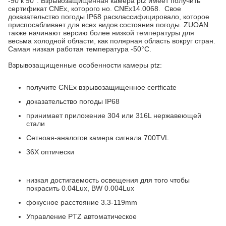
-90 к 90°. Взрывозащищенная камера ptz имеет получить
сертификат CNEx, которого но. CNEx14.0068. Свое
доказательство погоды IP68 расклассифицировало, которое
приспосабливает для всех видов состояния погоды. ZUOAN
также начинают версию более низкой температуры для
весьма холодной области, как полярная область вокруг стран.
Самая низкая работая температура -50°C.
Взрывозащищенные особенности камеры ptz:
получите CNEx взрывозащищенное certficate
доказательство погоды IP68
принимает приложение 304 или 316L нержавеющей
стали
Сетноая-аналогов камера сигнала 700TVL
36X оптически
низкая достигаемость освещения для того чтобы
покрасить 0.04Lux, BW 0.004Lux
фокусное расстояние 3.3-119mm
Управление PTZ автоматическое