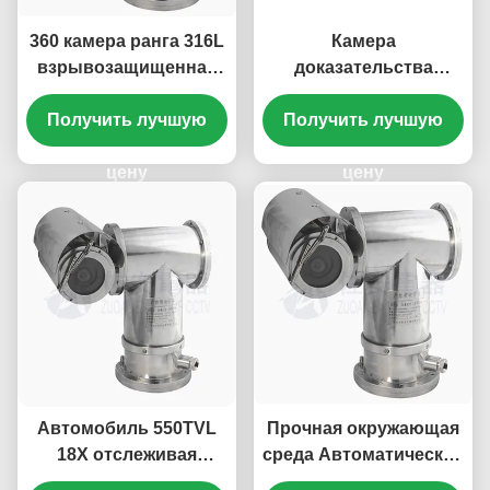
360 камера ранга 316L
Камера
взрывозащищенная
доказательства
PTZ Atex степени
взрывозащищенная
Получить лучшую
автоматическая
PTZ пламени 2.2MP
Получить лучшую
отслеживая морская
20x с инфракрасным
цену
светом
цену
Автомобиль 550TVL
Прочная окружающая
18X отслеживая
среда Автоматическое
взрывозащищенную
отслеживание