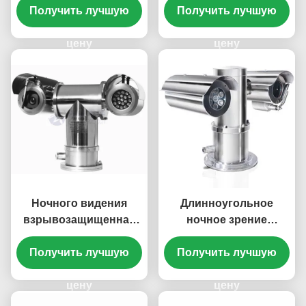
камеру PTZ для зоны
Получить лучшую
Получить лучшую
Тяжелая
индустрии опасной
взрывозащитная
цену
камера PTZ
цену
Ночного видения
Длинноугольное
взрывозащищенная
ночное зрение
PTZ лазера 2MP 20X
Тяжелое окружение
Получить лучшую
камера
Взрывостойкая PTZ
Получить лучшую
международного
камера с лазерными
цену
огнями
цену