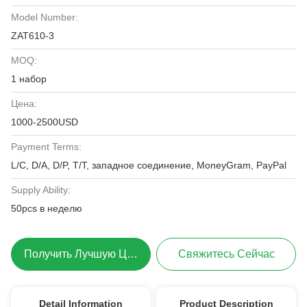
Model Number:
ZAT610-3
MOQ:
1 набор
Цена:
1000-2500USD
Payment Terms:
L/C, D/A, D/P, T/T, западное соединение, MoneyGram, PayPal
Supply Ability:
50pcs в неделю
Получить Лучшую Цену
Свяжитесь Сейчас
Detail Information
Product Description